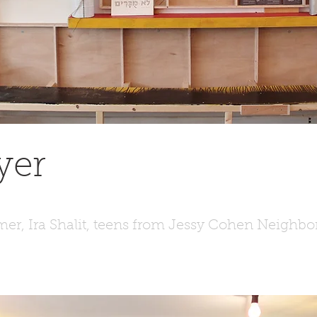
yer
er, Ira Shalit, teens from Jessy Cohen Neighb