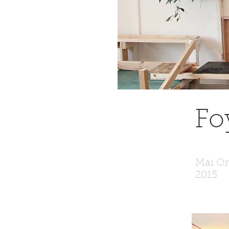
Fo
Mai Om
2015