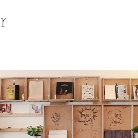
er
social